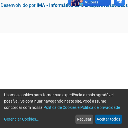
Desenvolvido por
IMA - Informática de Municípios Associados
Usamos cookies para tornar sua experiência a mais agradável
possível. Se continuar navegando neste site, você assume
concordar com nossa
Política de Cookies e Política de privacidade
home
build_circle
event
web
more_horiz
Erro ao enviar informações, por favor tente novamente
Gerenciar Cookies
...
Recusar
Aceitar todos
Início
Serviços
Eventos
Notícias
Mais