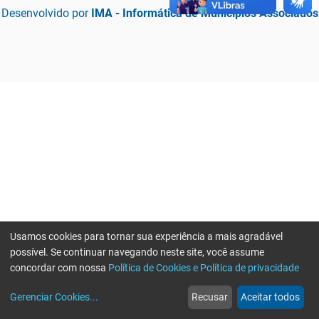
Desenvolvido por
IMA - Informática de Municípios Associados
Usamos cookies para tornar sua experiência a mais agradável
possível. Se continuar navegando neste site, você assume
concordar com nossa
Política de Cookies e Política de privacidade
home
build_circle
event
web
more_horiz
Erro ao enviar informações, por favor tente novamente
Gerenciar Cookies
...
Recusar
Aceitar todos
Início
Serviços
Eventos
Notícias
Mais