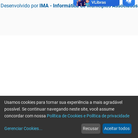
Desenvolvido por
IMA - Informática de Municípios Associados
Usamos cookies para tornar sua experiência a mais agradável
possível. Se continuar navegando neste site, você assume
concordar com nossa
Política de Cookies e Política de privacidade
home
build_circle
event
web
more_horiz
Erro ao enviar informações, por favor tente novamente
Gerenciar Cookies
...
Recusar
Aceitar todos
Início
Serviços
Eventos
Notícias
Mais