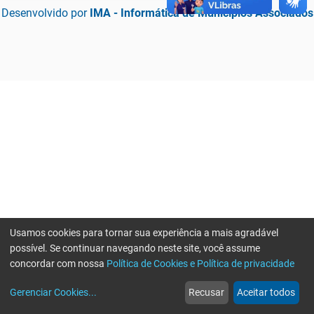
Desenvolvido por
IMA - Informática de Municípios Associados
Usamos cookies para tornar sua experiência a mais agradável
possível. Se continuar navegando neste site, você assume
concordar com nossa
Política de Cookies e Política de privacidade
home
build_circle
event
web
more_horiz
Erro ao enviar informações, por favor tente novamente
Gerenciar Cookies
...
Recusar
Aceitar todos
Início
Serviços
Eventos
Notícias
Mais