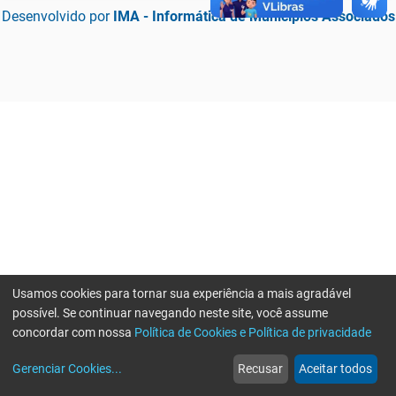
Desenvolvido por
IMA - Informática de Municípios Associados
Usamos cookies para tornar sua experiência a mais agradável
possível. Se continuar navegando neste site, você assume
concordar com nossa
Política de Cookies e Política de privacidade
home
build_circle
event
web
more_horiz
Erro ao enviar informações, por favor tente novamente
Gerenciar Cookies
...
Recusar
Aceitar todos
Início
Serviços
Eventos
Notícias
Mais