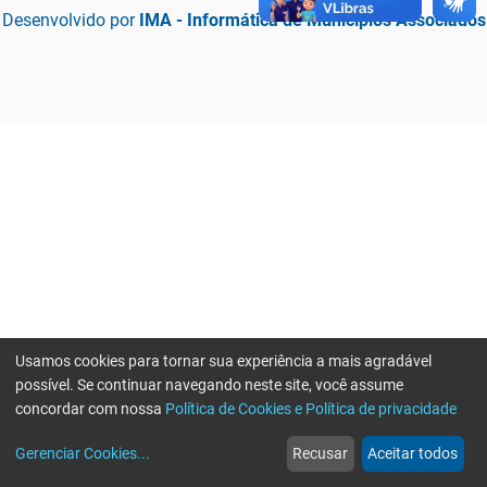
Desenvolvido por
IMA - Informática de Municípios Associados
Usamos cookies para tornar sua experiência a mais agradável
possível. Se continuar navegando neste site, você assume
concordar com nossa
Política de Cookies e Política de privacidade
home
build_circle
event
web
more_horiz
Erro ao enviar informações, por favor tente novamente
Gerenciar Cookies
...
Recusar
Aceitar todos
Início
Serviços
Eventos
Notícias
Mais