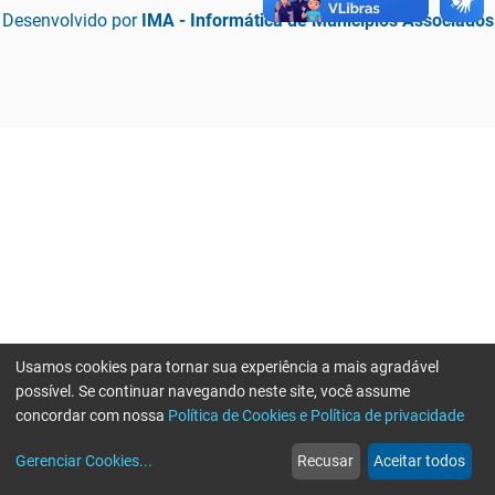
Desenvolvido por
IMA - Informática de Municípios Associados
Usamos cookies para tornar sua experiência a mais agradável
possível. Se continuar navegando neste site, você assume
concordar com nossa
Política de Cookies e Política de privacidade
home
build_circle
event
web
more_horiz
Erro ao enviar informações, por favor tente novamente
Gerenciar Cookies
...
Recusar
Aceitar todos
Início
Serviços
Eventos
Notícias
Mais