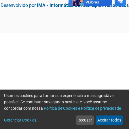
Desenvolvido por
IMA - Informática de Municípios Associados
Usamos cookies para tornar sua experiência a mais agradável
possível. Se continuar navegando neste site, você assume
concordar com nossa
Política de Cookies e Política de privacidade
home
build_circle
event
web
more_horiz
Erro ao enviar informações, por favor tente novamente
Gerenciar Cookies
...
Recusar
Aceitar todos
Início
Serviços
Eventos
Notícias
Mais