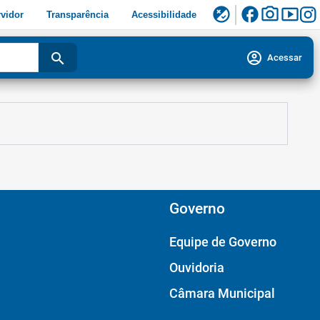
facebook
photo_camera
smart_display
flaky
vidor
Transparência
Acessibilidade
account_circle
search
Acessar
Governo
Equipe de Governo
Ouvidoria
Câmara Municipal