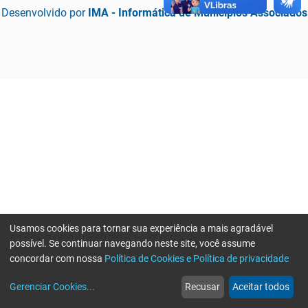
Desenvolvido por
IMA - Informática de Municípios Associados
Usamos cookies para tornar sua experiência a mais agradável
possível. Se continuar navegando neste site, você assume
concordar com nossa
Política de Cookies e Política de privacidade
home
build_circle
event
web
more_horiz
Erro ao enviar informações, por favor tente novamente
Gerenciar Cookies
...
Recusar
Aceitar todos
Início
Serviços
Eventos
Notícias
Mais