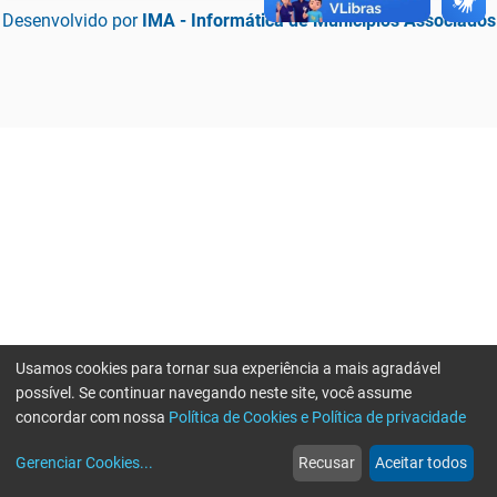
Desenvolvido por
IMA - Informática de Municípios Associados
Usamos cookies para tornar sua experiência a mais agradável
possível. Se continuar navegando neste site, você assume
concordar com nossa
Política de Cookies e Política de privacidade
home
build_circle
event
web
more_horiz
Erro ao enviar informações, por favor tente novamente
Gerenciar Cookies
...
Recusar
Aceitar todos
Início
Serviços
Eventos
Notícias
Mais