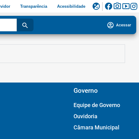
facebook
photo_camera
smart_display
flaky
vidor
Transparência
Acessibilidade
account_circle
search
Acessar
Governo
Equipe de Governo
Ouvidoria
Câmara Municipal