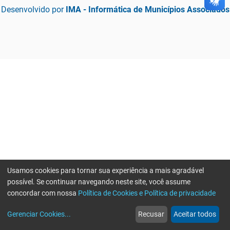
Desenvolvido por
IMA - Informática de Municípios Associados
Usamos cookies para tornar sua experiência a mais agradável
possível. Se continuar navegando neste site, você assume
concordar com nossa
Política de Cookies e Política de privacidade
home
build_circle
event
web
more_horiz
Gerenciar Cookies
...
Recusar
Aceitar todos
Início
Serviços
Eventos
Notícias
Mais