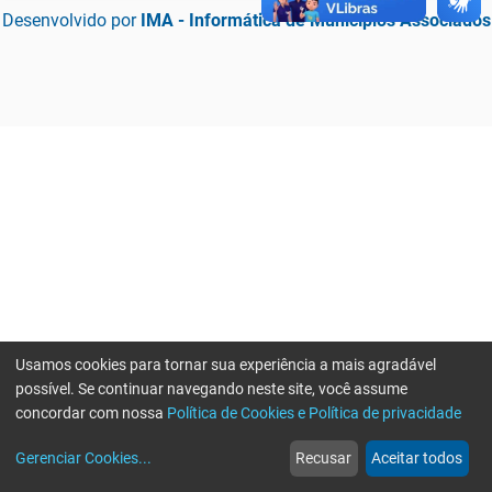
Desenvolvido por
IMA - Informática de Municípios Associados
Usamos cookies para tornar sua experiência a mais agradável
possível. Se continuar navegando neste site, você assume
concordar com nossa
Política de Cookies e Política de privacidade
home
build_circle
event
web
more_horiz
Erro ao enviar informações, por favor tente novamente
Gerenciar Cookies
...
Recusar
Aceitar todos
Início
Serviços
Eventos
Notícias
Mais