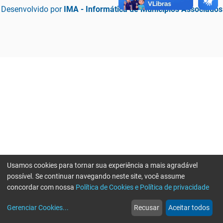
Desenvolvido por
IMA - Informática de Municípios Associados
Usamos cookies para tornar sua experiência a mais agradável
possível. Se continuar navegando neste site, você assume
concordar com nossa
Política de Cookies e Política de privacidade
home
build_circle
event
web
more_horiz
Erro ao enviar informações, por favor tente novamente
Gerenciar Cookies
...
Recusar
Aceitar todos
Início
Serviços
Eventos
Notícias
Mais