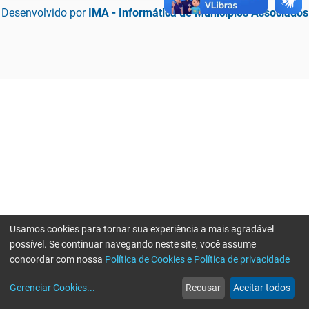
Desenvolvido por
IMA - Informática de Municípios Associados
Usamos cookies para tornar sua experiência a mais agradável
possível. Se continuar navegando neste site, você assume
concordar com nossa
Política de Cookies e Política de privacidade
home
build_circle
event
web
more_horiz
Erro ao enviar informações, por favor tente novamente
Gerenciar Cookies
...
Recusar
Aceitar todos
Início
Serviços
Eventos
Notícias
Mais