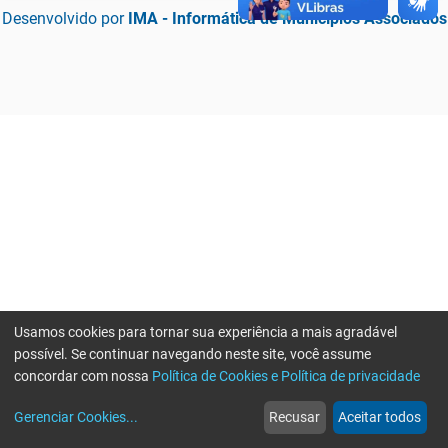
Desenvolvido por
IMA - Informática de Municípios Associados
Usamos cookies para tornar sua experiência a mais agradável
possível. Se continuar navegando neste site, você assume
concordar com nossa
Política de Cookies e Política de privacidade
home
build_circle
event
web
more_horiz
Erro ao enviar informações, por favor tente novamente
Gerenciar Cookies
...
Recusar
Aceitar todos
Início
Serviços
Eventos
Notícias
Mais