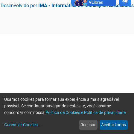
Desenvolvido por
IMA - Informática de Municípios Associados
Usamos cookies para tornar sua experiência a mais agradável
possível. Se continuar navegando neste site, você assume
concordar com nossa
Política de Cookies e Política de privacidade
home
build_circle
event
web
more_horiz
Erro ao enviar informações, por favor tente novamente
Gerenciar Cookies
...
Recusar
Aceitar todos
Início
Serviços
Eventos
Notícias
Mais