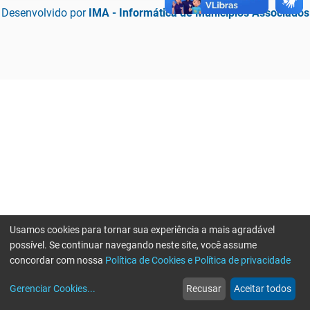
Desenvolvido por
IMA - Informática de Municípios Associados
Usamos cookies para tornar sua experiência a mais agradável
possível. Se continuar navegando neste site, você assume
concordar com nossa
Política de Cookies e Política de privacidade
home
build_circle
event
web
more_horiz
Erro ao enviar informações, por favor tente novamente
Gerenciar Cookies
...
Recusar
Aceitar todos
Início
Serviços
Eventos
Notícias
Mais