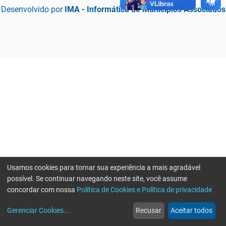
Desenvolvido por
IMA - Informática de Municípios Associados
Usamos cookies para tornar sua experiência a mais agradável
possível. Se continuar navegando neste site, você assume
concordar com nossa
Política de Cookies e Política de privacidade
home
build_circle
event
web
more_horiz
Erro ao enviar informações, por favor tente novamente
Gerenciar Cookies
...
Recusar
Aceitar todos
Início
Serviços
Eventos
Notícias
Mais