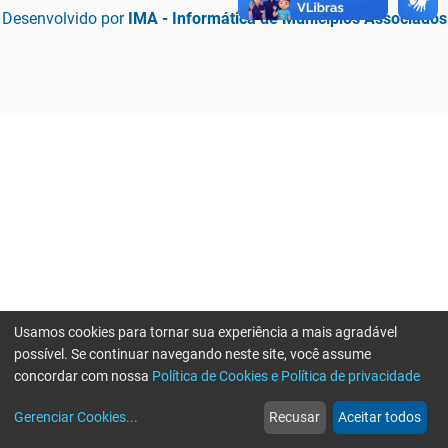
Desenvolvido por
IMA - Informática de Municípios Associados
Usamos cookies para tornar sua experiência a mais agradável
possível. Se continuar navegando neste site, você assume
concordar com nossa
Política de Cookies e Política de privacidade
home
build_circle
event
web
more_horiz
Erro ao enviar informações, por favor tente novamente
Gerenciar Cookies
...
Recusar
Aceitar todos
Início
Serviços
Eventos
Notícias
Mais