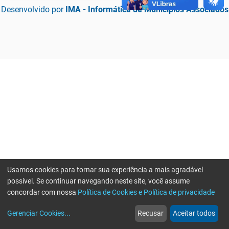
Desenvolvido por
IMA - Informática de Municípios Associados
Usamos cookies para tornar sua experiência a mais agradável
possível. Se continuar navegando neste site, você assume
concordar com nossa
Política de Cookies e Política de privacidade
home
build_circle
event
web
more_horiz
Erro ao enviar informações, por favor tente novamente
Gerenciar Cookies
...
Recusar
Aceitar todos
Início
Serviços
Eventos
Notícias
Mais