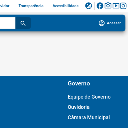
facebook
photo_camera
smart_display
flaky
vidor
Transparência
Acessibilidade
account_circle
search
Acessar
Governo
Equipe de Governo
Ouvidoria
Câmara Municipal