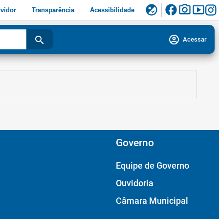
facebook
photo_camera
smart_display
flaky
vidor
Transparência
Acessibilidade
account_circle
search
Acessar
Governo
Equipe de Governo
Ouvidoria
Câmara Municipal