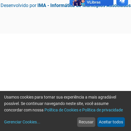
Desenvolvido por
IMA - Informática de Municípios Associados
Usamos cookies para tornar sua experiência a mais agradável
possível. Se continuar navegando neste site, você assume
concordar com nossa
Política de Cookies e Política de privacidade
home
build_circle
event
web
more_horiz
Erro ao enviar informações, por favor tente novamente
Gerenciar Cookies
...
Recusar
Aceitar todos
Início
Serviços
Eventos
Notícias
Mais