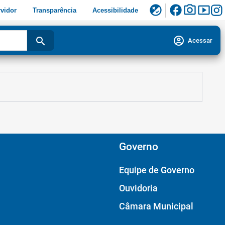
facebook
photo_camera
smart_display
flaky
vidor
Transparência
Acessibilidade
account_circle
search
Acessar
Governo
Equipe de Governo
Ouvidoria
Câmara Municipal