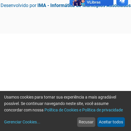
Desenvolvido por
IMA - Informática de Municípios Associados
Usamos cookies para tornar sua experiência a mais agradável
possível. Se continuar navegando neste site, você assume
concordar com nossa
Política de Cookies e Política de privacidade
home
build_circle
event
web
more_horiz
Erro ao enviar informações, por favor tente novamente
Gerenciar Cookies
...
Recusar
Aceitar todos
Início
Serviços
Eventos
Notícias
Mais