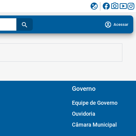
facebook
photo_camera
smart_display
flaky
account_circle
search
Acessar
Governo
Equipe de Governo
Ouvidoria
Câmara Municipal