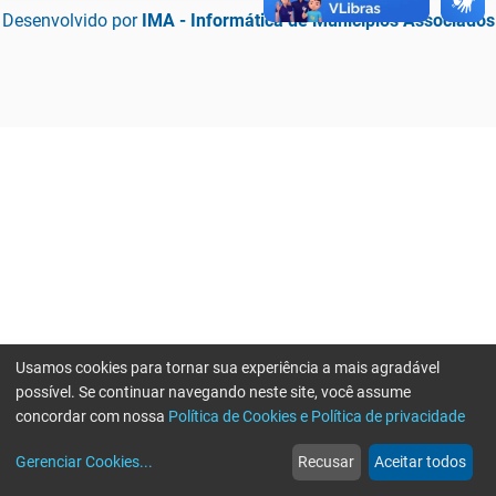
Desenvolvido por
IMA - Informática de Municípios Associados
Usamos cookies para tornar sua experiência a mais agradável
possível. Se continuar navegando neste site, você assume
concordar com nossa
Política de Cookies e Política de privacidade
home
build_circle
event
web
more_horiz
Erro ao enviar informações, por favor tente novamente
Gerenciar Cookies
...
Recusar
Aceitar todos
Início
Serviços
Eventos
Notícias
Mais