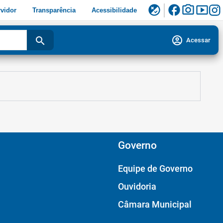
facebook
photo_camera
smart_display
flaky
vidor
Transparência
Acessibilidade
account_circle
search
Acessar
Governo
Equipe de Governo
Ouvidoria
Câmara Municipal