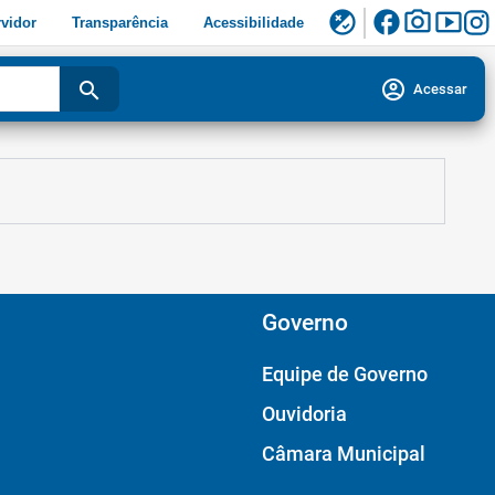
facebook
photo_camera
smart_display
flaky
vidor
Transparência
Acessibilidade
account_circle
search
Acessar
Governo
Equipe de Governo
Ouvidoria
Câmara Municipal