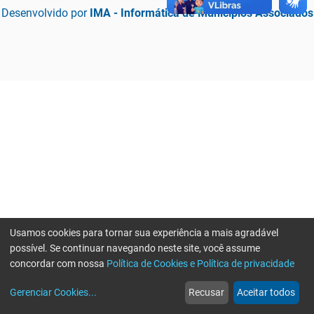
Desenvolvido por
IMA - Informática de Municípios Associados
Usamos cookies para tornar sua experiência a mais agradável
possível. Se continuar navegando neste site, você assume
concordar com nossa
Política de Cookies e Política de privacidade
home
build_circle
event
web
more_horiz
Erro ao enviar informações, por favor tente novamente
Gerenciar Cookies
...
Recusar
Aceitar todos
Início
Serviços
Eventos
Notícias
Mais