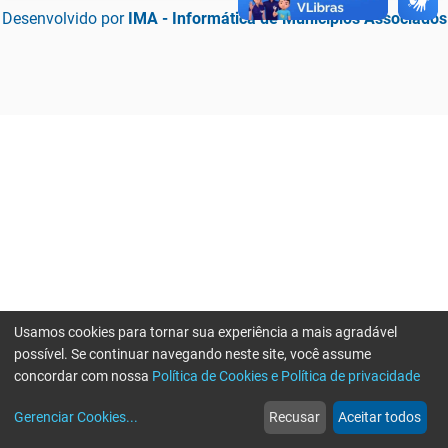
Desenvolvido por
IMA - Informática de Municípios Associados
Usamos cookies para tornar sua experiência a mais agradável
possível. Se continuar navegando neste site, você assume
concordar com nossa
Política de Cookies e Política de privacidade
home
build_circle
event
web
more_horiz
Erro ao enviar informações, por favor tente novamente
Gerenciar Cookies
...
Recusar
Aceitar todos
Início
Serviços
Eventos
Notícias
Mais