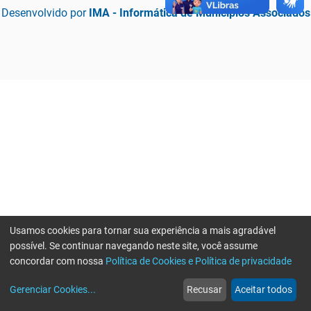
Desenvolvido por
IMA - Informática de Municípios Associados
Usamos cookies para tornar sua experiência a mais agradável
possível. Se continuar navegando neste site, você assume
concordar com nossa
Política de Cookies e Política de privacidade
home
build_circle
event
web
more_horiz
Erro ao enviar informações, por favor tente novamente
Gerenciar Cookies
...
Recusar
Aceitar todos
Início
Serviços
Eventos
Notícias
Mais