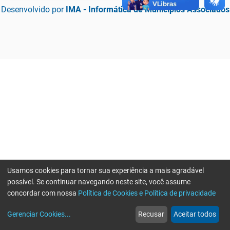
Desenvolvido por
IMA - Informática de Municípios Associados
Usamos cookies para tornar sua experiência a mais agradável
possível. Se continuar navegando neste site, você assume
concordar com nossa
Política de Cookies e Política de privacidade
home
build_circle
event
web
more_horiz
Erro ao enviar informações, por favor tente novamente
Gerenciar Cookies
...
Recusar
Aceitar todos
Início
Serviços
Eventos
Notícias
Mais