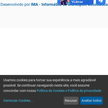
Desenvolvido por
IMA - Informática de Municípios Associados
Usamos cookies para tornar sua experiência a mais agradável
possível. Se continuar navegando neste site, você assume
concordar com nossa
Política de Cookies e Política de privacidade
home
build_circle
event
web
more_horiz
Erro ao enviar informações, por favor tente novamente
Gerenciar Cookies
...
Recusar
Aceitar todos
Início
Serviços
Eventos
Notícias
Mais