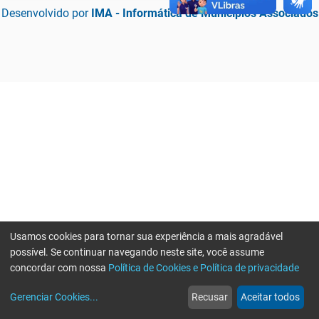
Desenvolvido por
IMA - Informática de Municípios Associados
Usamos cookies para tornar sua experiência a mais agradável
possível. Se continuar navegando neste site, você assume
concordar com nossa
Política de Cookies e Política de privacidade
home
build_circle
event
web
more_horiz
Erro ao enviar informações, por favor tente novamente
Gerenciar Cookies
...
Recusar
Aceitar todos
Início
Serviços
Eventos
Notícias
Mais