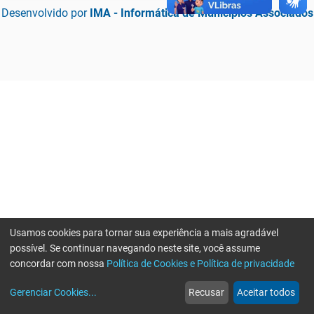
Desenvolvido por
IMA - Informática de Municípios Associados
Usamos cookies para tornar sua experiência a mais agradável
possível. Se continuar navegando neste site, você assume
concordar com nossa
Política de Cookies e Política de privacidade
home
build_circle
event
web
more_horiz
Erro ao enviar informações, por favor tente novamente
Gerenciar Cookies
...
Recusar
Aceitar todos
Início
Serviços
Eventos
Notícias
Mais