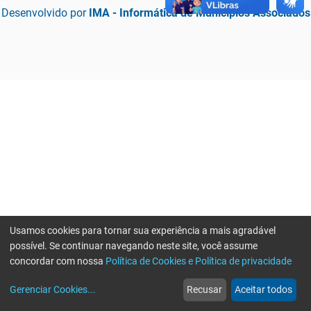
Desenvolvido por
IMA - Informática de Municípios Associados
Usamos cookies para tornar sua experiência a mais agradável
possível. Se continuar navegando neste site, você assume
concordar com nossa
Política de Cookies e Política de privacidade
home
build_circle
event
web
more_horiz
Erro ao enviar informações, por favor tente novamente
Gerenciar Cookies
...
Recusar
Aceitar todos
Início
Serviços
Eventos
Notícias
Mais