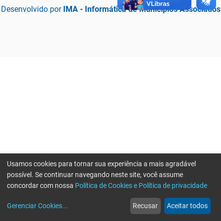
Desenvolvido por
IMA - Informática de Municípios Associados
Usamos cookies para tornar sua experiência a mais agradável
possível. Se continuar navegando neste site, você assume
concordar com nossa
Política de Cookies e Política de privacidade
home
build_circle
event
web
more_horiz
Erro ao enviar informações, por favor tente novamente
Gerenciar Cookies
...
Recusar
Aceitar todos
Início
Serviços
Eventos
Notícias
Mais