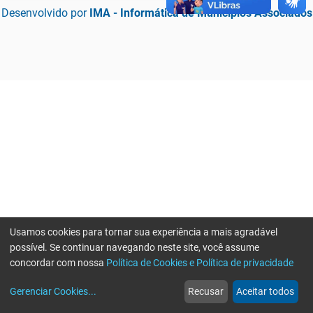
Desenvolvido por
IMA - Informática de Municípios Associados
Usamos cookies para tornar sua experiência a mais agradável
possível. Se continuar navegando neste site, você assume
concordar com nossa
Política de Cookies e Política de privacidade
home
build_circle
event
web
more_horiz
Erro ao enviar informações, por favor tente novamente
Gerenciar Cookies
...
Recusar
Aceitar todos
Início
Serviços
Eventos
Notícias
Mais