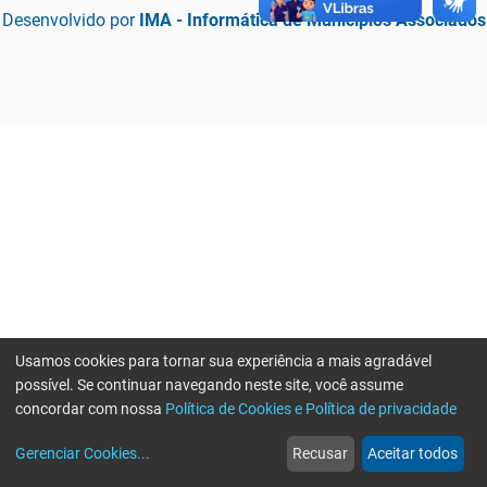
Desenvolvido por
IMA - Informática de Municípios Associados
Usamos cookies para tornar sua experiência a mais agradável
possível. Se continuar navegando neste site, você assume
concordar com nossa
Política de Cookies e Política de privacidade
home
build_circle
event
web
more_horiz
Erro ao enviar informações, por favor tente novamente
Gerenciar Cookies
...
Recusar
Aceitar todos
Início
Serviços
Eventos
Notícias
Mais