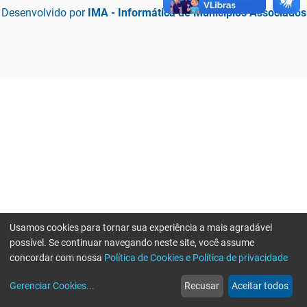
Desenvolvido por
IMA - Informática de Municípios Associados
Usamos cookies para tornar sua experiência a mais agradável
possível. Se continuar navegando neste site, você assume
concordar com nossa
Política de Cookies e Política de privacidade
home
build_circle
event
web
more_horiz
Erro ao enviar informações, por favor tente novamente
Gerenciar Cookies
...
Recusar
Aceitar todos
Início
Serviços
Eventos
Notícias
Mais