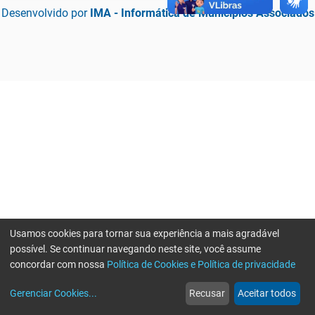
Desenvolvido por
IMA - Informática de Municípios Associados
Usamos cookies para tornar sua experiência a mais agradável
possível. Se continuar navegando neste site, você assume
concordar com nossa
Política de Cookies e Política de privacidade
home
build_circle
event
web
more_horiz
Erro ao enviar informações, por favor tente novamente
Gerenciar Cookies
...
Recusar
Aceitar todos
Início
Serviços
Eventos
Notícias
Mais