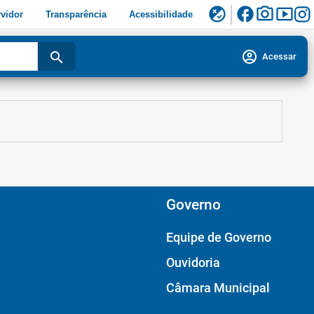
facebook
photo_camera
smart_display
flaky
vidor
Transparência
Acessibilidade
account_circle
search
Acessar
Governo
Equipe de Governo
Ouvidoria
Câmara Municipal