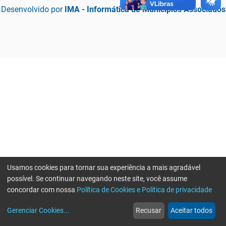
Desenvolvido por
IMA - Informática de Municípios Associados
Usamos cookies para tornar sua experiência a mais agradável
possível. Se continuar navegando neste site, você assume
concordar com nossa
Política de Cookies e Política de privacidade
home
build_circle
event
web
more_horiz
Erro ao enviar informações, por favor tente novamente
Gerenciar Cookies
...
Recusar
Aceitar todos
Início
Serviços
Eventos
Notícias
Mais