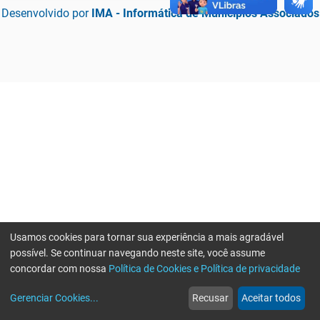
Desenvolvido por
IMA - Informática de Municípios Associados
Usamos cookies para tornar sua experiência a mais agradável
possível. Se continuar navegando neste site, você assume
concordar com nossa
Política de Cookies e Política de privacidade
home
build_circle
event
web
more_horiz
Erro ao enviar informações, por favor tente novamente
Gerenciar Cookies
...
Recusar
Aceitar todos
Início
Serviços
Eventos
Notícias
Mais