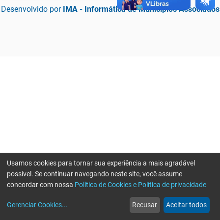
Desenvolvido por
IMA - Informática de Municípios Associados
Usamos cookies para tornar sua experiência a mais agradável
possível. Se continuar navegando neste site, você assume
concordar com nossa
Política de Cookies e Política de privacidade
home
build_circle
event
web
more_horiz
Erro ao enviar informações, por favor tente novamente
Gerenciar Cookies
...
Recusar
Aceitar todos
Início
Serviços
Eventos
Notícias
Mais