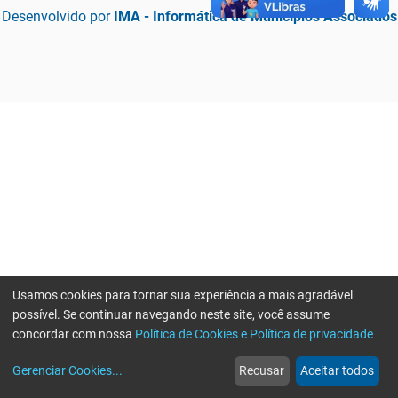
Desenvolvido por
IMA - Informática de Municípios Associados
Usamos cookies para tornar sua experiência a mais agradável
possível. Se continuar navegando neste site, você assume
concordar com nossa
Política de Cookies e Política de privacidade
home
build_circle
event
web
more_horiz
Erro ao enviar informações, por favor tente novamente
Gerenciar Cookies
...
Recusar
Aceitar todos
Início
Serviços
Eventos
Notícias
Mais