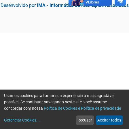
Desenvolvido por
IMA - Informática de Municípios Associados
Usamos cookies para tornar sua experiência a mais agradável
possível. Se continuar navegando neste site, você assume
concordar com nossa
Política de Cookies e Política de privacidade
home
build_circle
event
web
more_horiz
Erro ao enviar informações, por favor tente novamente
Gerenciar Cookies
...
Recusar
Aceitar todos
Início
Serviços
Eventos
Notícias
Mais